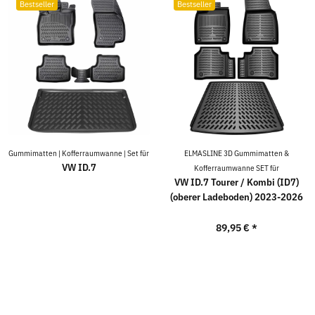
Bestseller
Bestseller
Gummimatten | Kofferraumwanne | Set für
ELMASLINE 3D Gummimatten &
VW ID.7
Kofferraumwanne SET für
VW ID.7 Tourer / Kombi (ID7)
(oberer Ladeboden) 2023-2026
89,95 €
*