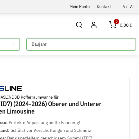
Mein Konto
Kontakt
A+
A-
0
0,00 €
Bitte auswählen
ASLINE 3D Kofferraumwanne für
(ID7) (2024-2026) Oberer und Unterer
en Limousine
nau:
Perfekte Anpassung an Ihr Fahrzeug!
Rand:
Schützt vor Verschüttungen und Schmutz
los:
Dank speziellem geruchlosem Gummi (TPE)