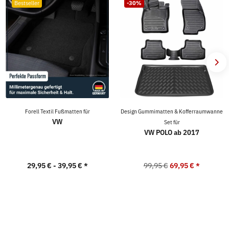
Bestseller
-30%
Forell Textil Fußmatten für
Design Gummimatten & Kofferraumwanne
VW
Set für
VW POLO ab 2017
29,95 € -
39,95 €
*
99,95 €
69,95 €
*