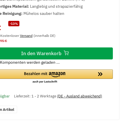
tiges Material:
Langlebig und strapazierfähig
e Reinigung:
Mühelos sauber halten
-13%
€
, Kostenloser
Versand
(innerhalb DE)
,95 €
In den Warenkorb
Komponenten werden geladen ...
fügbar
Lieferzeit:
1 - 2 Werktage
(DE - Ausland abweichend)
m Artikel