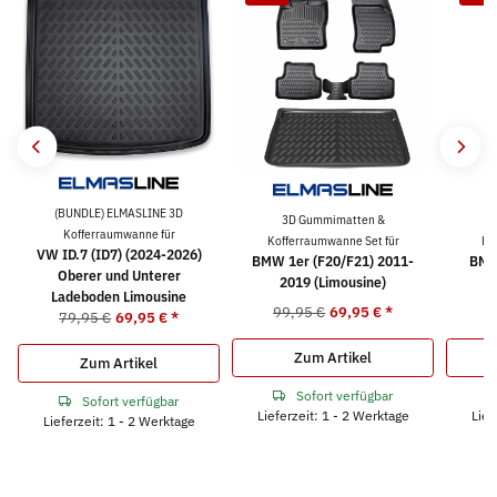
(BUNDLE) ELMASLINE 3D
3D Gummimatten &
Kofferraumwanne für
Kofferraumwanne Set für
Ko
VW ID.7 (ID7) (2024-2026)
BMW 1er (F20/F21) 2011-
BMW
Oberer und Unterer
2019 (Limousine)
Ladeboden Limousine
99,95 €
69,95 €
*
9
79,95 €
69,95 €
*
Zum Artikel
Zum Artikel
Sofort verfügbar
Sofort verfügbar
Lieferzeit: 1 - 2 Werktage
Lief
Lieferzeit: 1 - 2 Werktage