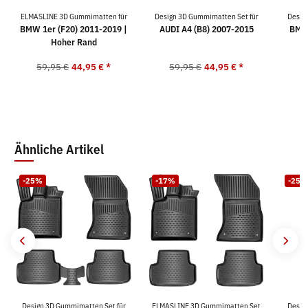
ELMASLINE 3D Gummimatten für
Design 3D Gummimatten Set für
Desig
BMW 1er (F20) 2011-2019 |
AUDI A4 (B8) 2007-2015
BMW 
Hoher Rand
59,95 €
44,95 €
*
59,95 €
44,95 €
*
5
Ähnliche Artikel
-25%
-17%
-25%
Design 3D Gummimatten Set für
ELMASLINE 3D Gummimatten Set
Desig