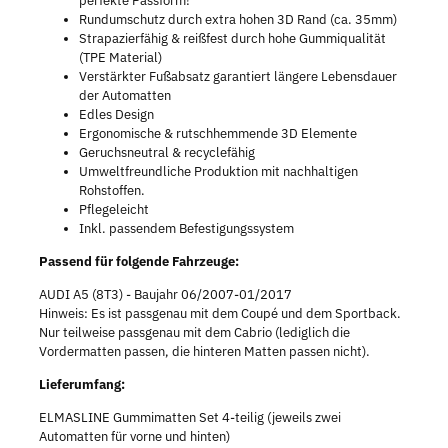
perfekte Passform!
Rundumschutz durch extra hohen 3D Rand (ca. 35mm)
Strapazierfähig & reißfest durch hohe Gummiqualität
(TPE Material)
Verstärkter Fußabsatz garantiert längere Lebensdauer
der Automatten
Edles Design
Ergonomische & rutschhemmende 3D Elemente
Geruchsneutral & recyclefähig
Umweltfreundliche Produktion mit nachhaltigen
Rohstoffen.
Pflegeleicht
Inkl. passendem Befestigungssystem
Passend für folgende Fahrzeuge:
AUDI A5 (8T3) - Baujahr 06/2007-01/2017
Hinweis: Es ist passgenau mit dem Coupé und dem Sportback.
Nur teilweise passgenau mit dem Cabrio (lediglich die
Vordermatten passen, die hinteren Matten passen nicht).
Lieferumfang:
ELMASLINE Gummimatten Set 4-teilig (jeweils zwei
Automatten für vorne und hinten)