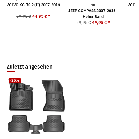
VOLVO XC-70 2 (II) 2007-2016
VOLVO 
für
JEEP COMPASS 2007-2016 |
59,95 €
44,95 €
*
5
Hoher Rand
59,95 €
49,95 €
*
Zuletzt angesehen
-25%