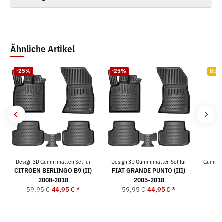
Ähnliche Artikel
-25%
-25%
Bests
Design 3D Gummimatten Set für
Design 3D Gummimatten Set für
Gummima
CITROEN BERLINGO B9 (II)
FIAT GRANDE PUNTO (III)
2008-2018
2005-2018
59,95 €
44,95 €
*
59,95 €
44,95 €
*