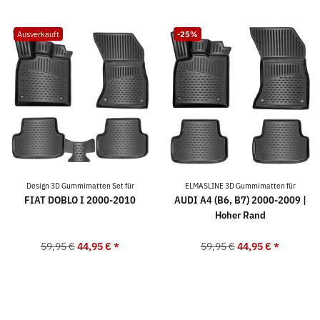
Ausverkauft
-25%
Design 3D Gummimatten Set für
ELMASLINE 3D Gummimatten für
FIAT DOBLO I 2000-2010
AUDI A4 (B6, B7) 2000-2009 |
Hoher Rand
59,95 €
44,95 €
*
59,95 €
44,95 €
*