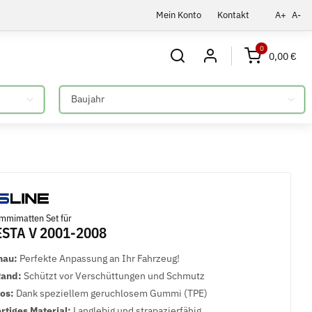
Mein Konto
Kontakt
A+
A-
0
0,00 €
Bitte auswählen
mmimatten Set für
ESTA V 2001-2008
nau:
Perfekte Anpassung an Ihr Fahrzeug!
Rand:
Schützt vor Verschüttungen und Schmutz
los:
Dank speziellem geruchlosem Gummi (TPE)
tiges Material:
Langlebig und strapazierfähig