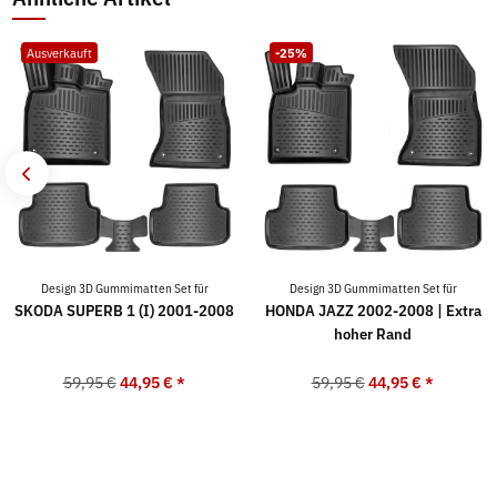
Ausverkauft
-25%
Design 3D Gummimatten Set für
Design 3D Gummimatten Set für
SKODA SUPERB 1 (I) 2001-2008
HONDA JAZZ 2002-2008 | Extra
hoher Rand
59,95 €
44,95 €
*
59,95 €
44,95 €
*