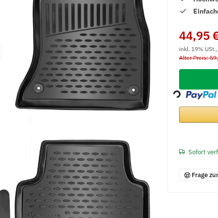
Einfach
44,95 
inkl. 19% USt.
Alter Preis: 59
Loading...
Sofort ver
Frage zu