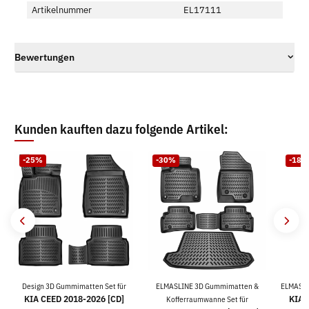
Artikelnummer
EL17111
Bewertungen
Kunden kauften dazu folgende Artikel:
-25%
-30%
-18%
Design 3D Gummimatten Set für
ELMASLINE 3D Gummimatten &
ELMASLI
KIA CEED 2018-2026 [CD]
KIA 
Kofferraumwanne Set für