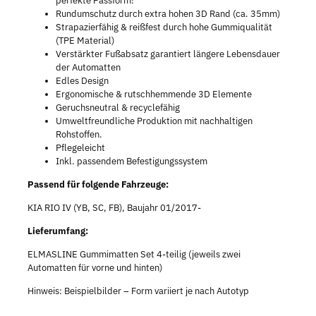
perfekte Passform!
Rundumschutz durch extra hohen 3D Rand (ca. 35mm)
Strapazierfähig & reißfest durch hohe Gummiqualität
(TPE Material)
Verstärkter Fußabsatz garantiert längere Lebensdauer
der Automatten
Edles Design
Ergonomische & rutschhemmende 3D Elemente
Geruchsneutral & recyclefähig
Umweltfreundliche Produktion mit nachhaltigen
Rohstoffen.
Pflegeleicht
Inkl. passendem Befestigungssystem
Passend für folgende Fahrzeuge:
KIA RIO IV (YB, SC, FB), Baujahr 01/2017-
Lieferumfang:
ELMASLINE Gummimatten Set 4-teilig (jeweils zwei
Automatten für vorne und hinten)
Hinweis: Beispielbilder – Form variiert je nach Autotyp