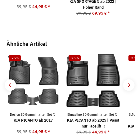
KIA SPORTAGE 5 ab 2022 |
59,95 €
44,95 €
*
4
Hoher Rand
99,95 €
69,95 €
*
Ähnliche Artikel
-25%
-25%
-25%
Design 3D Gummimatten Set für
Elmasline 3D Gummimatten Set für
ELMASL
KIA PICANTO ab 2017
KIA PICANTO ab 2025 | Passt
nur Facelift !!
KIA S
59,95 €
44,95 €
*
59,95 €
44,95 €
*
5