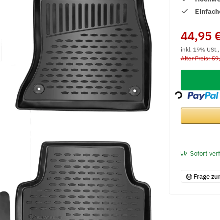
Einfach
44,95 
inkl. 19% USt.
Alter Preis: 59
Loading...
Sofort ver
Frage zu