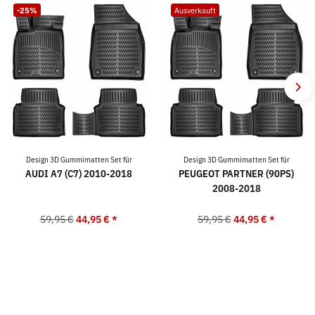
-25%
Ausverkauft
Design 3D Gummimatten Set für
Design 3D Gummimatten Set für
AUDI A7 (C7) 2010-2018
PEUGEOT PARTNER (90PS)
2008-2018
59,95 €
44,95 €
*
59,95 €
44,95 €
*