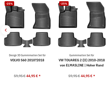
-25%
-25%
Design 3D Gummimatten Set für
Gummimatten Set für
VOLVO S60 2010?2018
VW TOUAREG 2 (II) 2010-2018
von ELMASLINE | Hoher Rand
59,95 €
44,95 €
*
59,95 €
44,95 €
*