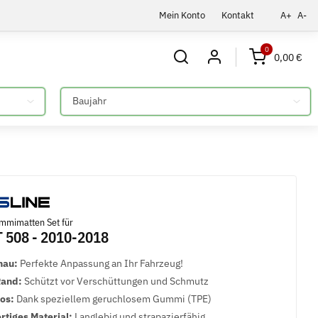
Mein Konto
Kontakt
A+
A-
0
0,00 €
Bitte auswählen
mmimatten Set für
 508 - 2010-2018
nau:
Perfekte Anpassung an Ihr Fahrzeug!
Rand:
Schützt vor Verschüttungen und Schmutz
los:
Dank speziellem geruchlosem Gummi (TPE)
tiges Material:
Langlebig und strapazierfähig