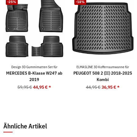
-25%
-18%
Design 3D Gummimatten Set für
ELMASLINE 3D Kofferraumwanne für
MERCEDES B-Klasse W247 ab
PEUGEOT 508 2 (II) 2018-2025
2019
Kombi
59,95 €
44,95 €
*
44,95 €
36,95 €
*
Ähnliche Artikel