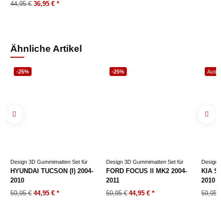
44,95 €
36,95 €
*
Ähnliche Artikel
-25%
-25%
Ausve
Design 3D Gummimatten Set für
Design 3D Gummimatten Set für
Design 
HYUNDAI TUCSON (I) 2004-
FORD FOCUS II MK2 2004-
KIA S
2010
2011
2010
59,95 €
44,95 €
*
59,95 €
44,95 €
*
59,95 