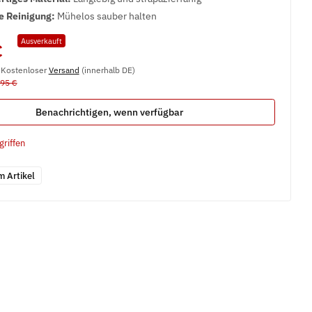
e Reinigung:
Mühelos sauber halten
Ausverkauft
€
, Kostenloser
Versand
(innerhalb DE)
,95 €
Benachrichtigen, wenn verfügbar
griffen
m Artikel