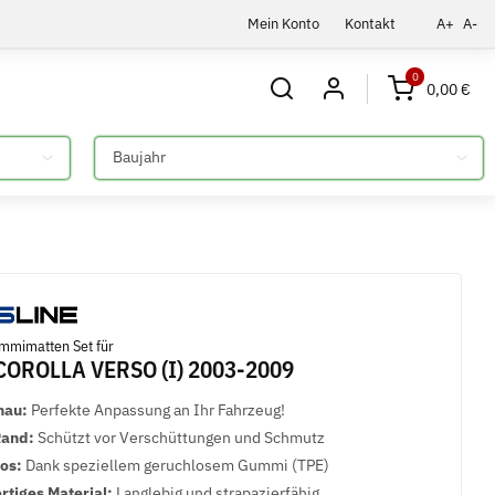
Mein Konto
Kontakt
A+
A-
0
0,00 €
Bitte auswählen
mmimatten Set für
COROLLA VERSO (I) 2003-2009
nau:
Perfekte Anpassung an Ihr Fahrzeug!
Rand:
Schützt vor Verschüttungen und Schmutz
los:
Dank speziellem geruchlosem Gummi (TPE)
tiges Material:
Langlebig und strapazierfähig