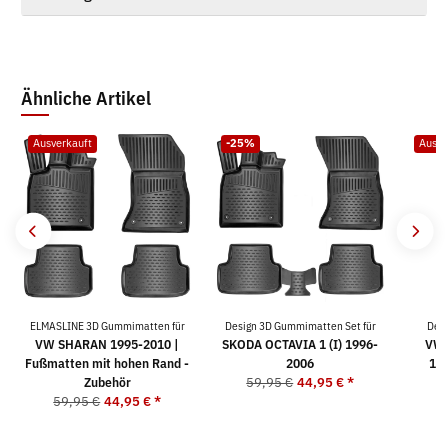
Ähnliche Artikel
Ausverkauft
-25%
Ausve
ELMASLINE 3D Gummimatten für
Design 3D Gummimatten Set für
Desi
VW SHARAN 1995-2010 |
SKODA OCTAVIA 1 (I) 1996-
VW 
Fußmatten mit hohen Rand -
2006
19
Zubehör
59,95 €
44,95 €
*
5
59,95 €
44,95 €
*