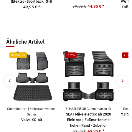
(Elektro) Sportback [GH]
VW TIG
59,95 €
44,95 €
*
49,95 €
*
Fußma
5
Ähnliche Artikel
Bestseller
-17%
Ausve
Gummimatten | Kofferraumwanne |
ELMASLINE 3D Gummimatten für
Desig
SEAT Mii-e electric ab 2020
MITSU
Set für
Volvo XC-60
Elektroo | Fußmatten mit
5
hohen Rand - Zubehör
59,95 €
49,95 €
*