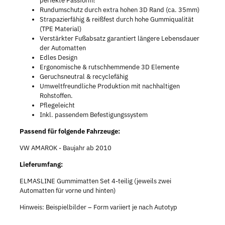
perfekte Passform!
Rundumschutz durch extra hohen 3D Rand (ca. 35mm)
Strapazierfähig & reißfest durch hohe Gummiqualität
(TPE Material)
Verstärkter Fußabsatz garantiert längere Lebensdauer
der Automatten
Edles Design
Ergonomische & rutschhemmende 3D Elemente
Geruchsneutral & recyclefähig
Umweltfreundliche Produktion mit nachhaltigen
Rohstoffen.
Pflegeleicht
Inkl. passendem Befestigungssystem
Passend für folgende Fahrzeuge:
VW AMAROK - Baujahr ab 2010
Lieferumfang:
ELMASLINE Gummimatten Set 4-teilig (jeweils zwei
Automatten für vorne und hinten)
Hinweis: Beispielbilder – Form variiert je nach Autotyp