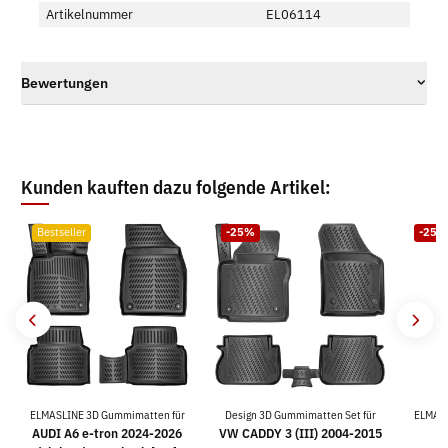
Artikelnummer
EL06114
Bewertungen
Kunden kauften dazu folgende Artikel:
Bestseller
-25%
-25%
ELMASLINE 3D Gummimatten für
Design 3D Gummimatten Set für
ELMASL
AUDI A6 e-tron 2024-2026
VW CADDY 3 (III) 2004-2015