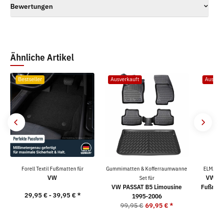
Bewertungen
Ähnliche Artikel
Bestseller
Ausverkauft
Ausve
Forell Textil Fußmatten für
Gummimatten & Kofferraumwanne
ELMAS
VW
VW 
Set für
VW PASSAT B5 Limousine
Fußma
29,95 € -
39,95 €
*
1995-2006
99,95 €
69,95 €
*
5