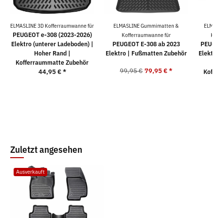
ELMASLINE 3D Kofferraumwanne für
ELMASLINE Gummimatten &
ELMAS
PEUGEOT e-308 (2023-2026)
Kofferraumwanne für
Ko
Elektro (unterer Ladeboden) |
PEUGEOT E-308 ab 2023
PEUGE
Hoher Rand |
Elektro | Fußmatten Zubehör
Elektr
Kofferraummatte Zubehör
99,95 €
79,95 €
*
44,95 €
*
Koff
Zuletzt angesehen
Ausverkauft