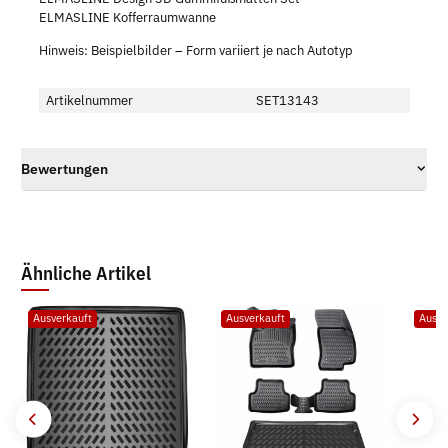
ELMASLINE Kofferraumwanne
Hinweis: Beispielbilder – Form variiert je nach Autotyp
Artikelnummer
SET13143
Bewertungen
Ähnliche Artikel
Ausverkauft
Ausverkauft
Ausve