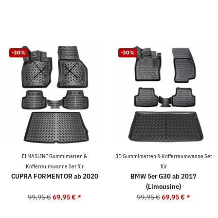
-30%
-30%
ELMASLINE Gummimatten &
3D Gummimatten & Kofferraumwanne Set
Kofferraumwanne Set für
für
CUPRA FORMENTOR ab 2020
BMW 5er G30 ab 2017
(Limousine)
99,95 €
69,95 €
*
99,95 €
69,95 €
*