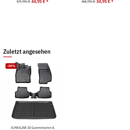
59,95 €
44,95 €
*
44,95 €
34,95 €
*
Zuletzt angesehen
-30%
ELMASLINE 3D Gummimatten &