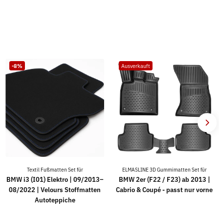
-8%
Ausverkauft
Textil Fußmatten Set für
ELMASLINE 3D Gummimatten Set für
BMW i3 (I01) Elektro | 09/2013–
BMW 2er (F22 / F23) ab 2013 |
08/2022 | Velours Stoffmatten
Cabrio & Coupé - passt nur vorne
Autoteppiche