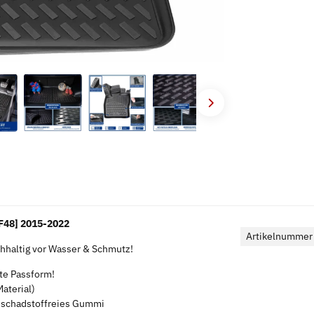
F48] 2015-2022
Artikelnummer
haltig vor Wasser & Schmutz!
kte Passform!
aterial)
s schadstoffreies Gummi