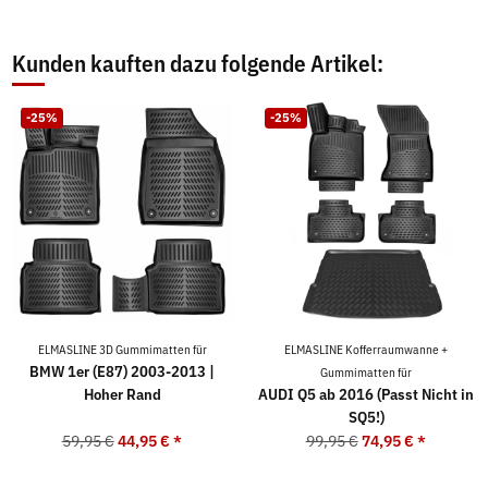
Kunden kauften dazu folgende Artikel:
-25%
-25%
ELMASLINE 3D Gummimatten für
ELMASLINE Kofferraumwanne +
BMW 1er (E87) 2003-2013 |
Gummimatten für
Hoher Rand
AUDI Q5 ab 2016 (Passt Nicht in
SQ5!)
59,95 €
44,95 €
*
99,95 €
74,95 €
*