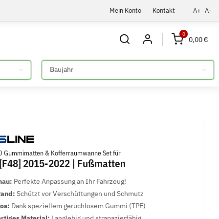
Mein Konto
Kontakt
A+
A-
0
0,00 €
Bitte auswählen
 Gummimatten & Kofferraumwanne Set für
F48] 2015-2022 | Fußmatten
nau:
Perfekte Anpassung an Ihr Fahrzeug!
Rand:
Schützt vor Verschüttungen und Schmutz
los:
Dank speziellem geruchlosem Gummi (TPE)
tiges Material:
Langlebig und strapazierfähig