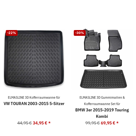
-22%
-30%
ELMASLINE 3D Kofferraumwanne für
ELMASLINE 3D Gummimatten &
VW TOURAN 2003-2015 5-Sitzer
Kofferraumwanne Set für
BMW 3er 2015-2019 Touring
Kombi
44,95 €
34,95 €
*
99,95 €
69,95 €
*