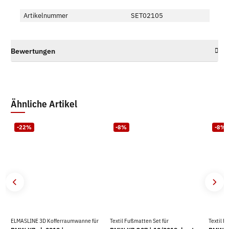
Artikelnummer
SET02105
Bewertungen
Ähnliche Artikel
-22%
-8%
-8%
ELMASLINE 3D Kofferraumwanne für
Textil Fußmatten Set für
Textil F