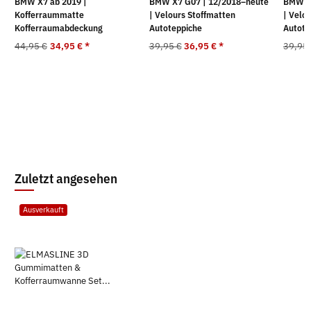
BMW X7 ab 2019 |
BMW X7 G07 | 12/2018–heute
BMW X4
Kofferraummatte
| Velours Stoffmatten
| Velo
Kofferraumabdeckung
Autoteppiche
Autote
44,95 €
34,95 €
*
39,95 €
36,95 €
*
39,95
Zuletzt angesehen
Ausverkauft