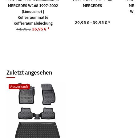
MERCEDES W168 1997-2002
MERCEDES
MERC
(Limousine) |
W210
Kofferraummatte
29,95 € -
39,95 €
*
Kofferraumabdeckung
4
44,95 €
36,95 €
*
Zuletzt angesehen
Ausverkauft