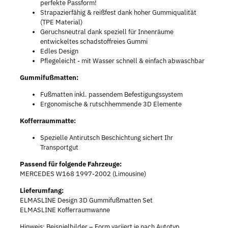
perfekte Passform!
Strapazierfähig & reißfest dank hoher Gummiqualität
(TPE Material)
Geruchsneutral dank speziell für Innenräume
entwickeltes schadstoffreies Gummi
Edles Design
Pflegeleicht - mit Wasser schnell & einfach abwaschbar
Gummifußmatten:
Fußmatten inkl. passendem Befestigungssystem
Ergonomische & rutschhemmende 3D Elemente
Kofferraummatte:
Spezielle Antirutsch Beschichtung sichert Ihr
Transportgut
Passend für folgende Fahrzeuge:
MERCEDES W168 1997-2002 (Limousine)
Lieferumfang:
ELMASLINE Design 3D Gummifußmatten Set
ELMASLINE Kofferraumwanne
Hinweis: Beispielbilder – Form variiert je nach Autotyp