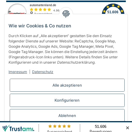
Wie wir Cookies & Co nutzen
Durch Klicken auf „Alle akzeptieren“ gestatten Sie den Einsatz
folgender Dienste auf unserer Website: ReCaptcha, Google Map,
Über uns
Google Analytics, Google Ads, Google Tag Manager, Meta Pixel,
Google Tag Manager. Sie können die Einstellung jederzeit ändern
(Fingerabdruck-Icon links unten). Weitere Details finden Sie unter
Informationen
Konfigurieren
und in unserer
Datenschutzerklärung
.
Gesetzliches
Impressum
|
Datenschutz
Bequem bezahlen
Alle akzeptieren
Konfigurieren
Vertrag widerrufen
Ablehnen
✕
© Automattenland
* Alle Preise inkl. gesetzlicher USt., inkl.
Versand