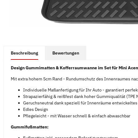
#productDetails.showMoreTabs#
Beschreibung
Bewertungen
Design Gummimatten & Kofferraumwanne im Set für Mini Ace
Mit extra hohem 5cm Rand - Rundumschutz des Innenraumes nach
Individuelle Maßanfertigung für Ihr Auto - garantiert perfe
Strapazierfähig & reißfest dank hoher Gummiqualität (TPE M
Geruchsneutral dank speziell für Innenräume entwickelte
Edles Design
Pflegeleicht - mit Wasser schnell & einfach abwaschbar
Gummifußmatten:
Fußmatten inkl. passendem Befestigungssystem