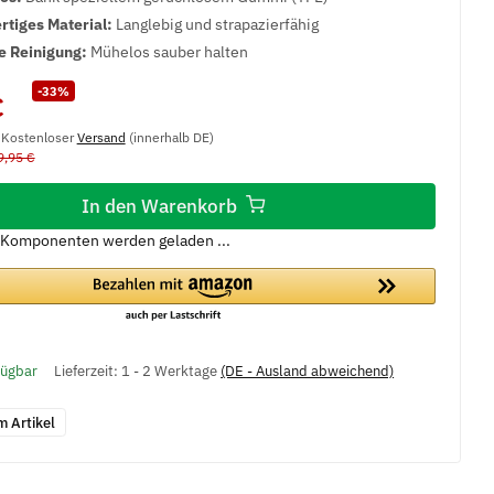
tiges Material:
Langlebig und strapazierfähig
e Reinigung:
Mühelos sauber halten
-33%
€
, Kostenloser
Versand
(innerhalb DE)
9,95 €
In den Warenkorb
Komponenten werden geladen ...
fügbar
Lieferzeit:
1 - 2 Werktage
(DE - Ausland abweichend)
m Artikel