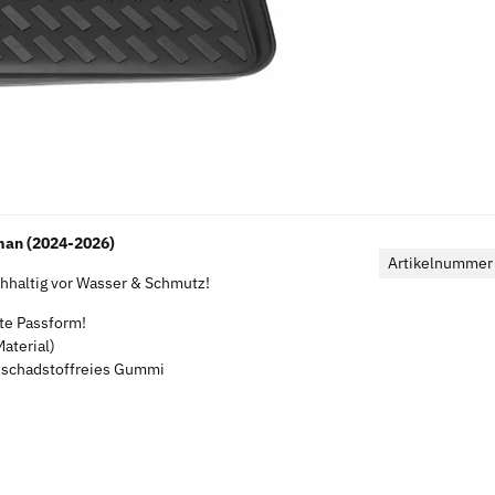
man (2024-2026)
Artikelnummer
haltig vor Wasser & Schmutz!
kte Passform!
aterial)
s schadstoffreies Gummi