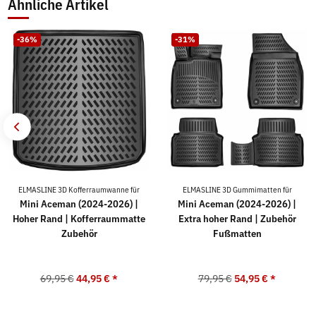
Ähnliche Artikel
-36%
-31%
ELMASLINE 3D Kofferraumwanne für
ELMASLINE 3D Gummimatten für
Mini Aceman (2024-2026) |
Mini Aceman (2024-2026) |
Hoher Rand | Kofferraummatte
Extra hoher Rand | Zubehör
Zubehör
Fußmatten
69,95 €
44,95 €
*
79,95 €
54,95 €
*