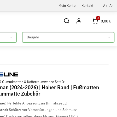
Mein Konto
Kontakt
A+
A-
0
0,00 €
Bitte auswählen
 Gummimatten & Kofferraumwanne Set für
man (2024-2026) | Hoher Rand | Fußmatten
aummatte Zubehör
nau:
Perfekte Anpassung an Ihr Fahrzeug!
Rand:
Schützt vor Verschüttungen und Schmutz
los:
Dank speziellem geruchlosem Gummi (TPE)