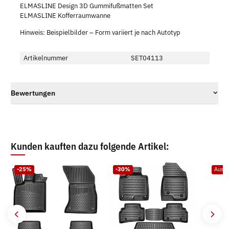
ELMASLINE Design 3D Gummifußmatten Set
ELMASLINE Kofferraumwanne
Hinweis: Beispielbilder – Form variiert je nach Autotyp
Artikelnummer
SET04113
Bewertungen
Kunden kauften dazu folgende Artikel:
-25%
-30%
Ausve