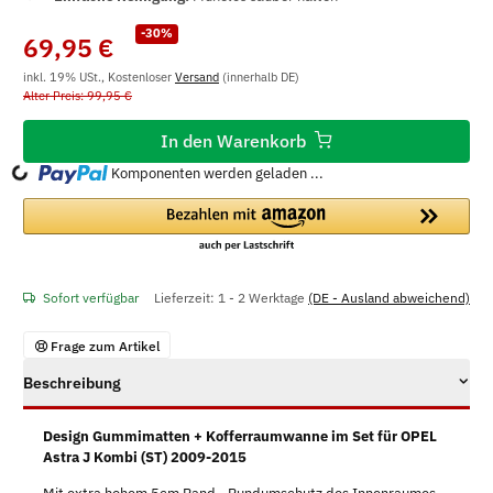
-30%
69,95 €
inkl. 19% USt., Kostenloser
Versand
(innerhalb DE)
Alter Preis: 99,95 €
In den Warenkorb
ding...
Komponenten werden geladen ...
Sofort verfügbar
Lieferzeit:
1 - 2 Werktage
(DE - Ausland abweichend)
Frage zum Artikel
Beschreibung
Design Gummimatten + Kofferraumwanne im Set für OPEL
Astra J Kombi (ST) 2009-2015