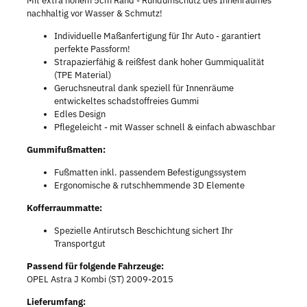
Mit extra hohem 5cm Rand - Rundumschutz des Innenraumes
nachhaltig vor Wasser & Schmutz!
Individuelle Maßanfertigung für Ihr Auto - garantiert
perfekte Passform!
Strapazierfähig & reißfest dank hoher Gummiqualität
(TPE Material)
Geruchsneutral dank speziell für Innenräume
entwickeltes schadstoffreies Gummi
Edles Design
Pflegeleicht - mit Wasser schnell & einfach abwaschbar
Gummifußmatten:
Fußmatten inkl. passendem Befestigungssystem
Ergonomische & rutschhemmende 3D Elemente
Kofferraummatte:
Spezielle Antirutsch Beschichtung sichert Ihr
Transportgut
Passend für folgende Fahrzeuge:
OPEL Astra J Kombi (ST) 2009-2015
Lieferumfang: