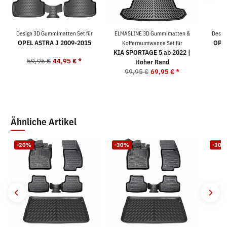
Design 3D Gummimatten Set für
ELMASLINE 3D Gummimatten &
Desig
OPEL ASTRA J 2009-2015
OPEL
Kofferraumwanne Set für
KIA SPORTAGE 5 ab 2022 |
59,95 €
44,95 €
*
Hoher Rand
4
99,95 €
69,95 €
*
Ähnliche Artikel
-20%
-30%
-30%