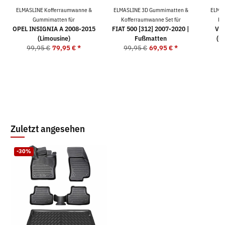
ELMASLINE Kofferraumwanne &
ELMASLINE 3D Gummimatten &
ELMAS
Gummimatten für
Kofferraumwanne Set für
Ko
OPEL INSIGNIA A 2008-2015
FIAT 500 [312] 2007-2020 |
VW
(Limousine)
Fußmatten
(u
99,95 €
79,95 €
*
99,95 €
69,95 €
*
9
Zuletzt angesehen
-30%