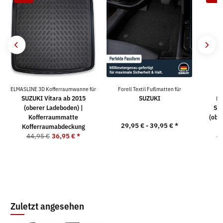
ELMASLINE 3D Kofferraumwanne für
Forell Textil Fußmatten für
SUZUKI Vitara ab 2015
SUZUKI
Ko
(oberer Ladeboden) |
SUZ
Kofferraummatte
(obe
29,95 € -
39,95 €
*
Kofferraumabdeckung
ni
44,95 €
36,95 €
*
1
Zuletzt angesehen