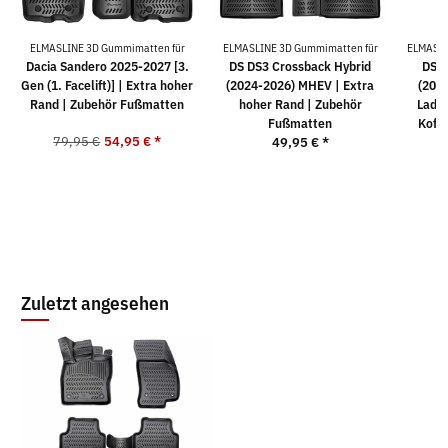
ELMASLINE 3D Gummimatten für
ELMASLINE 3D Gummimatten für
ELMASLI
Dacia Sandero 2025-2027 [3.
DS DS3 Crossback Hybrid
DS D
Gen (1. Facelift)] | Extra hoher
(2024-2026) MHEV | Extra
(202
Rand | Zubehör Fußmatten
hoher Rand | Zubehör
Ladeb
Fußmatten
Koff
79,95 €
54,95 €
*
49,95 €
*
Zuletzt angesehen