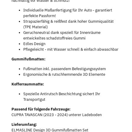
nachhaltig vor Wasser & Schmutz!
Individuelle Maßanfertigung für Ihr Auto - garantiert
perfekte Passform!
Strapazierfähig & reißfest dank hoher Gummiqualität
(TPE Material)
Geruchsneutral dank speziell für Innenräume
entwickeltes schadstoffreies Gummi
Edles Design
Pflegeleicht - mit Wasser schnell & einfach abwaschbar
Gummifußmatten:
Fußmatten inkl. passendem Befestigungssystem
Ergonomische & rutschhemmende 3D Elemente
Kofferraummatte:
Spezielle Antirutsch Beschichtung sichert Ihr
Transportgut
Passend für folgende Fahrzeuge:
CUPRA TAVASCAN (2023 - 2024) unterer Ladeboden
Lieferumfang:
ELMASLINE Design 3D Gummifußmatten Set