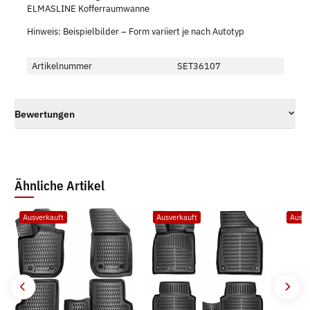
ELMASLINE Kofferraumwanne
Hinweis: Beispielbilder – Form variiert je nach Autotyp
Artikelnummer
SET36107
Bewertungen
Ähnliche Artikel
Ausverkauft
Ausverkauft
Ausve