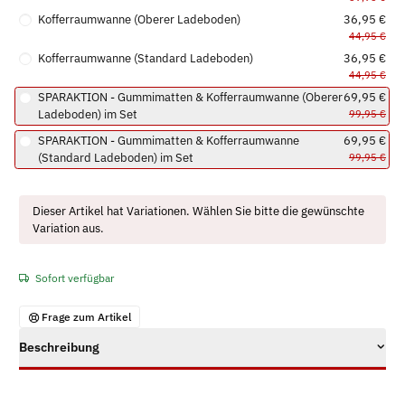
Kofferraumwanne (Oberer Ladeboden)
36,95 €
44,95 €
Kofferraumwanne (Standard Ladeboden)
36,95 €
44,95 €
SPARAKTION - Gummimatten & Kofferraumwanne (Oberer
69,95 €
Ladeboden) im Set
99,95 €
SPARAKTION - Gummimatten & Kofferraumwanne
69,95 €
(Standard Ladeboden) im Set
99,95 €
x
Dieser Artikel hat Variationen. Wählen Sie bitte die gewünschte
Variation aus.
Sofort verfügbar
Frage zum Artikel
Beschreibung