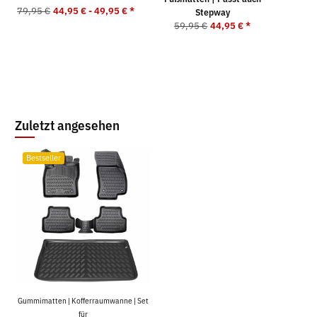
79,95 €
44,95 € -
49,95 €
*
Stepway
59,95 €
44,95 €
*
Zuletzt angesehen
Bestseller
Gummimatten | Kofferraumwanne | Set
für