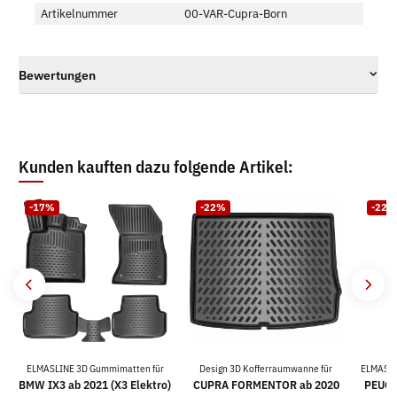
Artikelnummer
00-VAR-Cupra-Born
Bewertungen
Kunden kauften dazu folgende Artikel:
-17%
-22%
-22%
ELMASLINE 3D Gummimatten für
Design 3D Kofferraumwanne für
ELMASLI
BMW IX3 ab 2021 (X3 Elektro)
CUPRA FORMENTOR ab 2020
PEUGEO