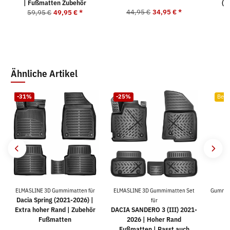
| Fußmatten Zubehör
(S
44,95 €
34,95 €
*
59,95 €
49,95 €
*
4
Ähnliche Artikel
-31%
-25%
Bests
ELMASLINE 3D Gummimatten für
ELMASLINE 3D Gummimatten Set
Gummima
Dacia Spring (2021-2026) |
für
Extra hoher Rand | Zubehör
DACIA SANDERO 3 (III) 2021-
Fußmatten
2026 | Hoher Rand
Fußmatten | Passt auch