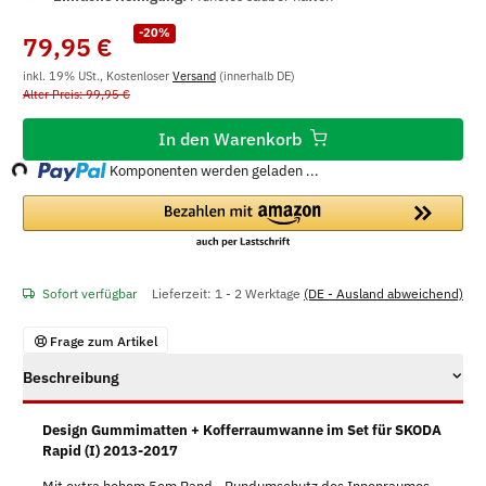
-20%
79,95 €
inkl. 19% USt., Kostenloser
Versand
(innerhalb DE)
Alter Preis: 99,95 €
oading...
In den Warenkorb
Komponenten werden geladen ...
Sofort verfügbar
Lieferzeit:
1 - 2 Werktage
(DE - Ausland abweichend)
Frage zum Artikel
Beschreibung
Design Gummimatten + Kofferraumwanne im Set für SKODA
Rapid (I) 2013-2017