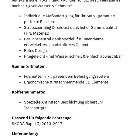
Mit extra hohem 5cm Rand - Rundumschutz des Innenraumes
nachhaltig vor Wasser & Schmutz!
Individuelle Maßanfertigung für Ihr Auto - garantiert
perfekte Passform!
Strapazierfähig & reißfest dank hoher Gummiqualität
(TPE Material)
Geruchsneutral dank speziell für Innenräume
entwickeltes schadstoffreies Gummi
Edles Design
Pflegeleicht - mit Wasser schnell & einfach abwaschbar
Gummifußmatten:
Fußmatten inkl. passendem Befestigungssystem
Ergonomische & rutschhemmende 3D Elemente
Kofferraummatte:
Spezielle Antirutsch Beschichtung sichert Ihr
Transportgut
Passend für folgende Fahrzeuge:
SKODA Rapid (I) 2013-2017
Lieferumfang: