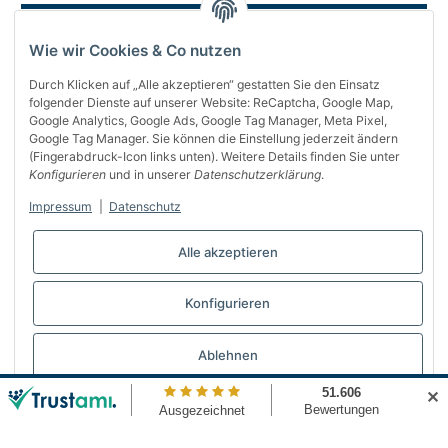
Wie wir Cookies & Co nutzen
Durch Klicken auf „Alle akzeptieren“ gestatten Sie den Einsatz
folgender Dienste auf unserer Website: ReCaptcha, Google Map,
Google Analytics, Google Ads, Google Tag Manager, Meta Pixel,
Google Tag Manager. Sie können die Einstellung jederzeit ändern
(Fingerabdruck-Icon links unten). Weitere Details finden Sie unter
Über uns
Konfigurieren
und in unserer
Datenschutzerklärung
.
Informationen
Impressum
|
Datenschutz
Gesetzliches
Alle akzeptieren
Bequem bezahlen
Konfigurieren
Vertrag widerrufen
Ablehnen
✕
© Automattenland
* Alle Preise inkl. gesetzlicher USt., inkl.
Versand