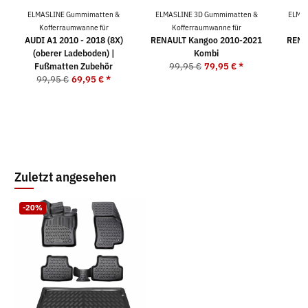
ELMASLINE Gummimatten &
ELMASLINE 3D Gummimatten &
ELMAS
Kofferraumwanne für
Kofferraumwanne für
K
AUDI A1 2010 - 2018 (8X)
RENAULT Kangoo 2010-2021
RENA
(oberer Ladeboden) |
Kombi
Fußmatten Zubehör
99,95 €
79,95 €
*
9
99,95 €
69,95 €
*
Zuletzt angesehen
-20%