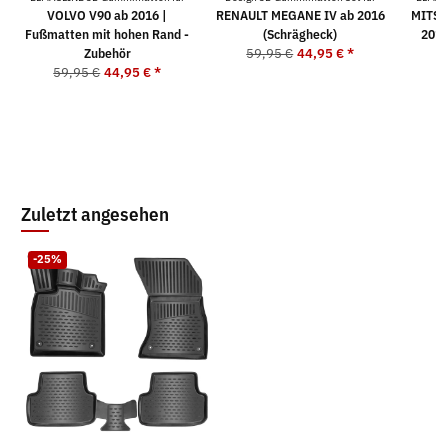
VOLVO V90 ab 2016 |
RENAULT MEGANE IV ab 2016
MITSU
Fußmatten mit hohen Rand -
(Schrägheck)
2017
Zubehör
59,95 €
44,95 €
*
59,95 €
44,95 €
*
5
Zuletzt angesehen
-25%