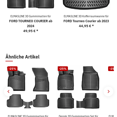
ELMASLINE 3D Gummimatten für
ELMASLINE 3D Kofferraumwanne für
FORD TOURNEO COURIER ab
FORD Tourneo Courier ab 2023
2024
44,95 €
*
49,95 €
*
Ähnliche Artikel
-25%
-25%
-25%
ELMASLINE 3D Gummimatten für
Design 3D Gummimatten Set für
ELMAS