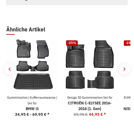
Ähnliche Artikel
-25%
-25%
Gummimatten | Kofferraumwanne |
Design 3D Gummimatten Set für
ELMASL
CITROËN C-ELYSEE 2016-
Set für
BMW i3
2018 [1. Gen]
NISSA
34,95 € -
69,95 €
*
59,95 €
44,95 €
*
2
5