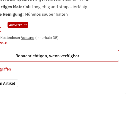
tiges Material:
Langlebig und strapazierfähig
e Reinigung:
Mühelos sauber halten
Ausverkauft
€
, Kostenloser
Versand
(innerhalb DE)
,95 €
Benachrichtigen, wenn verfügbar
griffen
m Artikel