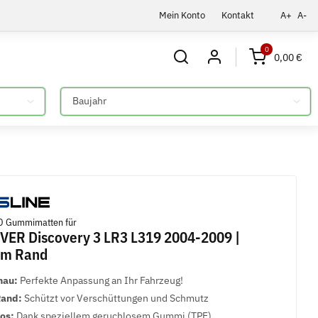
Mein Konto
Kontakt
A+
A-
0
0,00 €
Bitte auswählen
D Gummimatten für
ER Discovery 3 LR3 L319 2004-2009 |
cm Rand
nau:
Perfekte Anpassung an Ihr Fahrzeug!
Rand:
Schützt vor Verschüttungen und Schmutz
los:
Dank speziellem geruchlosem Gummi (TPE)