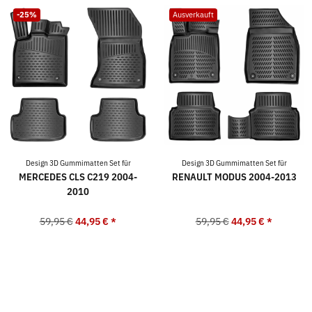
-25%
Ausverkauft
Design 3D Gummimatten Set für
Design 3D Gummimatten Set für
MERCEDES CLS C219 2004-
RENAULT MODUS 2004-2013
2010
59,95 €
44,95 €
*
59,95 €
44,95 €
*