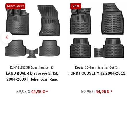
Ausverkauft
-25%
ELMASLINE 3D Gummimatten für
Design 3D Gummimatten Set für
LAND ROVER Discovery 3 HSE
FORD FOCUS II MK2 2004-2011
2004-2009 | Hoher 5cm Rand
59,95 €
44,95 €
*
59,95 €
44,95 €
*