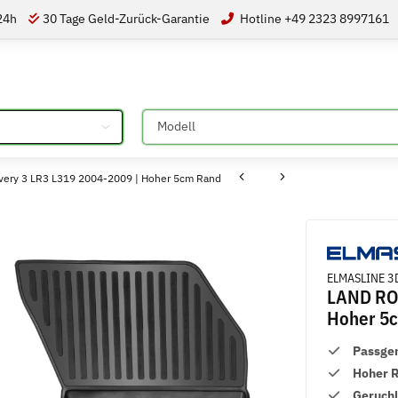
 24h
30 Tage Geld-Zurück-Garantie
Hotline +49 2323 8997161
Bitte auswählen
ery 3 LR3 L319 2004-2009 | Hoher 5cm Rand
ELMASLINE 3
LAND ROV
Hoher 5
Passge
Hoher 
Geruch