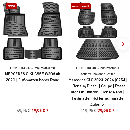
-17%
Ausverkauft
ELMASLINE 3D Gummimatten für
ELMASLINE 3D Gummimatten &
MERCEDES C-KLASSE W206 ab
Kofferraumwanne Set für
2021 | Fußmatten hoher Rand
Mercedes GLC 2023-2026 [C254]
| Benzin/Diesel | Coupé | Passt
nicht in Hybrid! | Hoher Rand |
Fußmatten Kofferraummatte
Zubehör
59,95 €
49,95 €
*
119,95 €
79,95 €
*