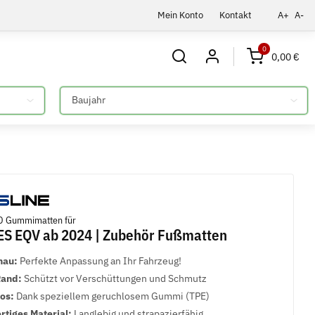
Mein Konto
Kontakt
A+
A-
0
0,00 €
Bitte auswählen
D Gummimatten für
S EQV ab 2024 | Zubehör Fußmatten
nau:
Perfekte Anpassung an Ihr Fahrzeug!
Rand:
Schützt vor Verschüttungen und Schmutz
los:
Dank speziellem geruchlosem Gummi (TPE)
tiges Material:
Langlebig und strapazierfähig