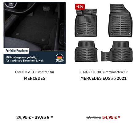
-8%
Forell Textil Fußmatten für
ELMASLINE 3D Gummimatten für
MERCEDES
MERCEDES EQS ab 2021
29,95 € -
39,95 €
*
59,95 €
54,95 €
*