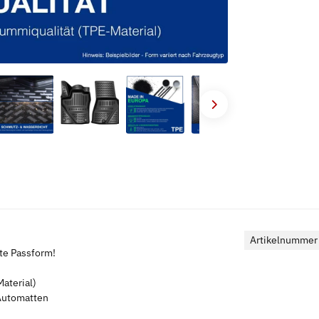
Artikelnummer
kte Passform!
aterial)
 Automatten