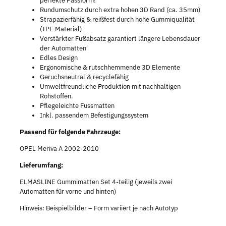
perfekte Passform!
Rundumschutz durch extra hohen 3D Rand (ca. 35mm)
Strapazierfähig & reißfest durch hohe Gummiqualität
(TPE Material)
Verstärkter Fußabsatz garantiert längere Lebensdauer
der Automatten
Edles Design
Ergonomische & rutschhemmende 3D Elemente
Geruchsneutral & recyclefähig
Umweltfreundliche Produktion mit nachhaltigen
Rohstoffen.
Pflegeleichte Fussmatten
Inkl. passendem Befestigungssystem
Passend für folgende Fahrzeuge:
OPEL Meriva A 2002-2010
Lieferumfang:
ELMASLINE Gummimatten Set 4-teilig (jeweils zwei
Automatten für vorne und hinten)
Hinweis: Beispielbilder – Form variiert je nach Autotyp