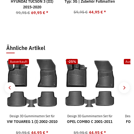
HYUNDAI TUCSON 3 (III)
Typ: 3G | Zubehör Fußmatten
2015-2020
59,95 €
44,95 €
*
5
99,95 €
69,95 €
*
Ähnliche Artikel
Ausverkauft
-25%
Ausve
Design 3D Gummimatten Set für
Design 3D Gummimatten Set für
Desig
VW TOUAREG 1 (I) 2002-2010
OPEL COMBO C 2001-2011
FOR
59,95 €
44,95 €
*
59,95 €
44,95 €
*
5