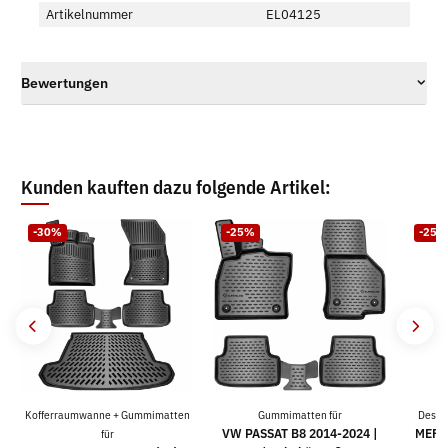
Artikelnummer
EL04125
Bewertungen
Kunden kauften dazu folgende Artikel:
-30%
-25%
-25%
Kofferraumwanne + Gummimatten
Gummimatten für
Desig
VW PASSAT B8 2014-2024 |
MERC
für