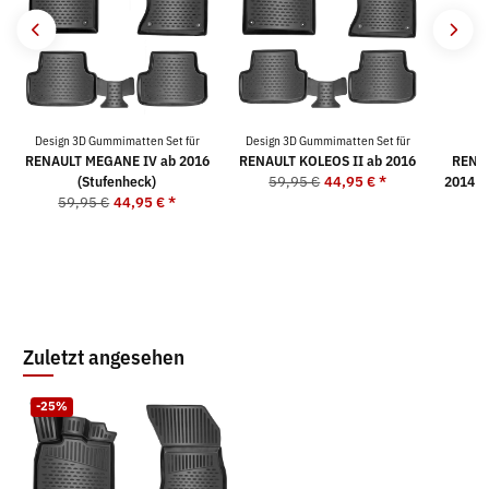
Design 3D Gummimatten Set für
Design 3D Gummimatten Set für
RENAULT MEGANE IV ab 2016
RENAULT KOLEOS II ab 2016
RENAU
(Stufenheck)
59,95 €
44,95 €
*
2014 |
59,95 €
44,95 €
*
5
Zuletzt angesehen
-25%