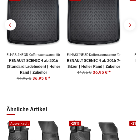
ELMASLINE 3D Kofferraumwanne für
ELMASLINE 3D Kofferraumwanne für
For
RENAULT SCENIC 4 ab 2016
RENAULT SCENIC 4 ab 2016 7-
RE
(Standard Ladeboden) | Hoher
Sitzer | Hoher Rand | Zubehör
4
Rand | Zubehör
44,95 €
36,95 €
*
44,95 €
36,95 €
*
Ähnliche Artikel
Ausverkauft
-25%
-17%