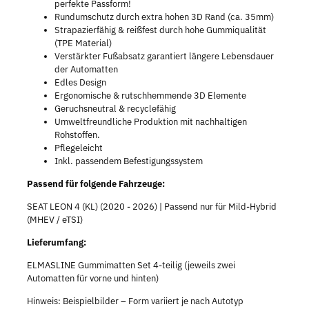
perfekte Passform!
Rundumschutz durch extra hohen 3D Rand (ca. 35mm)
Strapazierfähig & reißfest durch hohe Gummiqualität
(TPE Material)
Verstärkter Fußabsatz garantiert längere Lebensdauer
der Automatten
Edles Design
Ergonomische & rutschhemmende 3D Elemente
Geruchsneutral & recyclefähig
Umweltfreundliche Produktion mit nachhaltigen
Rohstoffen.
Pflegeleicht
Inkl. passendem Befestigungssystem
Passend für folgende Fahrzeuge:
SEAT LEON 4 (KL) (2020 - 2026) | Passend nur für Mild-Hybrid
(MHEV / eTSI)
Lieferumfang:
ELMASLINE Gummimatten Set 4-teilig (jeweils zwei
Automatten für vorne und hinten)
Hinweis: Beispielbilder – Form variiert je nach Autotyp