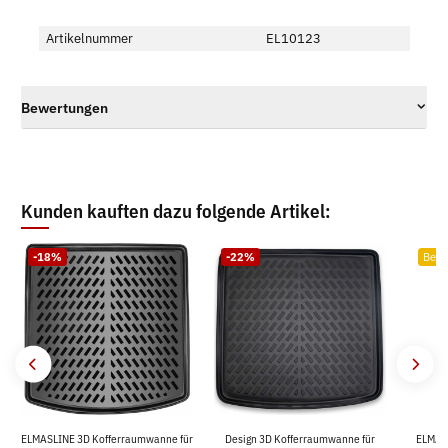
Artikelnummer
EL10123
Bewertungen
Kunden kauften dazu folgende Artikel:
-18%
-22%
Bests
ELMASLINE 3D Kofferraumwanne für
Design 3D Kofferraumwanne für
ELMAS