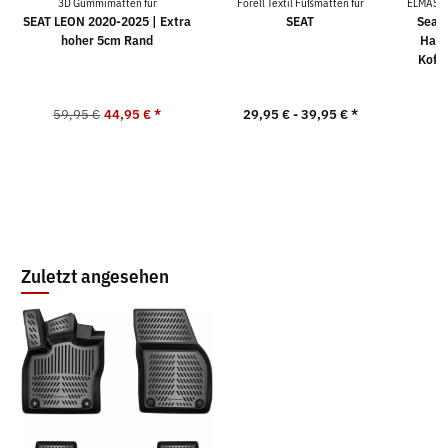
3D Gummimatten für
Forell Textil Fußmatten für
ELMASLI
SEAT LEON 2020-2025 | Extra
SEAT
Seat 
hoher 5cm Rand
Hatc
Koff
59,95 €
44,95 €
*
29,95 € -
39,95 €
*
6
Zuletzt angesehen