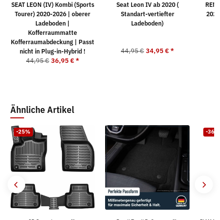
SEAT LEON (IV) Kombi (Sports
Seat Leon IV ab 2020 (
RENA
Tourer) 2020-2026 | oberer
Standart-vertiefter
2024
Ladeboden |
Ladeboden)
Z
Kofferraummatte
Kofferraumabdeckung | Passt
44,95 €
34,95 €
*
nicht in Plug-in-Hybrid !
44,95 €
36,95 €
*
Ähnliche Artikel
-25%
-36%