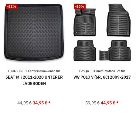
-22%
-25%
ELMASLINE 3D Kofferraumwanne für
Design 3D Gummimatten Set für
SEAT Mii 2011-2020 UNTERER
VW POLO V (6R, 6C) 2009-2017
LADEBODEN
44,95 €
34,95 €
*
59,95 €
44,95 €
*