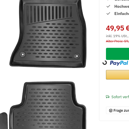
Hochwer
Einfach
49,95 
inkl. 19% USt.
Alter Preis: 59
Loading...
Sofort ver
Frage zu