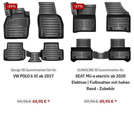
-25%
-17%
Design 3D Gummimatten Set für
ELMASLINE 3D Gummimatten für
VW POLO 6 VI ab 2017
SEAT Mii-e electric ab 2020
Elektroo | Fußmatten mit hohen
Rand - Zubehör
59,95 €
44,95 €
*
59,95 €
49,95 €
*