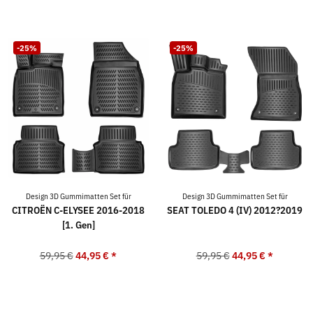
-25%
-25%
Design 3D Gummimatten Set für
Design 3D Gummimatten Set für
CITROËN C-ELYSEE 2016-2018
SEAT TOLEDO 4 (IV) 2012?2019
[1. Gen]
59,95 €
44,95 €
*
59,95 €
44,95 €
*