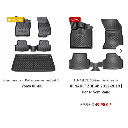
Bestseller
-17%
Gummimatten | Kofferraumwanne | Set für
ELMASLINE 3D Gummimatten für
Volvo XC-60
RENAULT ZOE ab 2012-2019 |
Hoher 5cm Rand
59,95 €
49,95 €
*