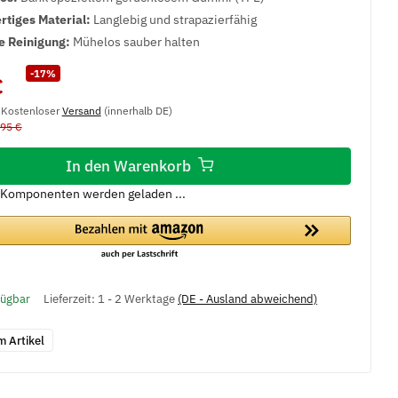
tiges Material:
Langlebig und strapazierfähig
e Reinigung:
Mühelos sauber halten
-17%
€
, Kostenloser
Versand
(innerhalb DE)
,95 €
In den Warenkorb
Komponenten werden geladen ...
fügbar
Lieferzeit:
1 - 2 Werktage
(DE - Ausland abweichend)
m Artikel