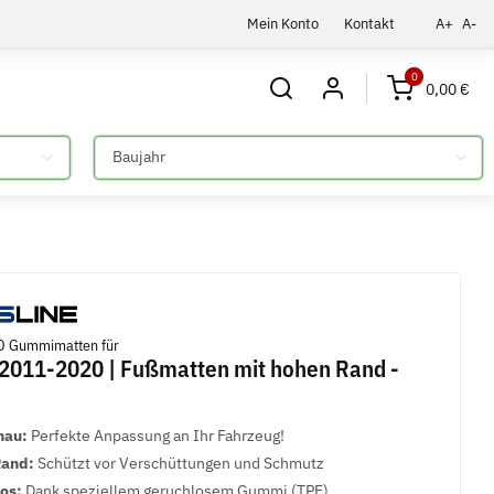
Mein Konto
Kontakt
A+
A-
0
0,00 €
Bitte auswählen
D Gummimatten für
 2011-2020 | Fußmatten mit hohen Rand -
nau:
Perfekte Anpassung an Ihr Fahrzeug!
Rand:
Schützt vor Verschüttungen und Schmutz
los:
Dank speziellem geruchlosem Gummi (TPE)