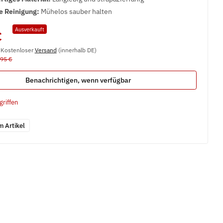
e Reinigung:
Mühelos sauber halten
Ausverkauft
€
, Kostenloser
Versand
(innerhalb DE)
,95 €
Benachrichtigen, wenn verfügbar
griffen
m Artikel