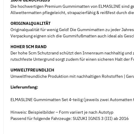
100% GERUCHSLOS
Die hochwertigen Premium Gummimatten von ELMASLINE sind geru
Allwettermatten pflegeleicht, strapazierfähig & reißfest durch d
ORIGINALQUALITÄT
Originalqualität für wenig Geld! Die Gummimatten zu jeder Jahres
Verpackung eignen sich die Gummifußmatten auch ideal als Gesch
HOHER 5CM RAND
Der hohe 5cm Schutzrand schützt den Innenraum nachhaltig und z
rutschfeste Untergrund sorgt zudem für einen sicheren Halt der 
UMWELTFREUNDLICH
Umweltfreundliche Produktion mit nachhaltigen Rohstoffen | Geru
Lieferumfang:
ELMASLINE Gummimatten Set 4-teilig (jeweils zwei Automatten f
Hinweis: Beispielbilder – Form variiert je nach Autotyp
Passend für folgende Fahrzeuge: SUZUKI IGNIS 3 (III) ab 2016