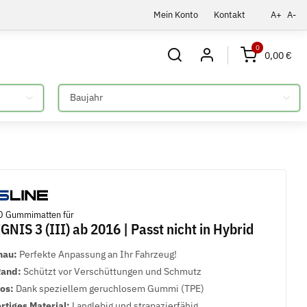
Mein Konto
Kontakt
A+
A-
0
0,00 €
Bitte auswählen
D Gummimatten für
NIS 3 (III) ab 2016 | Passt nicht in Hybrid
nau:
Perfekte Anpassung an Ihr Fahrzeug!
Rand:
Schützt vor Verschüttungen und Schmutz
los:
Dank speziellem geruchlosem Gummi (TPE)
tiges Material:
Langlebig und strapazierfähig