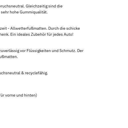
chsneutral. Gleichzeitig sind die
ie sehr hohe Gummiqualität.
zeit - Allwetterfußmatten. Durch die schicke
enk. Ein ideales Zubehör für jedes Auto!
uverlässig vor Flüssigkeiten und Schmutz. Der
Fußmatten.
chsneutral & recyclefähig.
ür vorne und hinten)