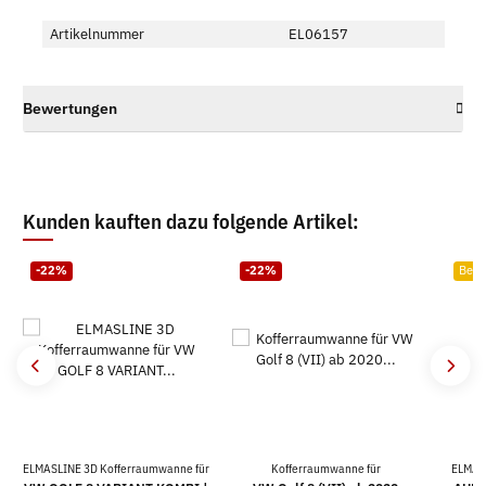
Artikelnummer
EL06157
Bewertungen
Kunden kauften dazu folgende Artikel:
-22%
-22%
Bests
ELMASLINE 3D Kofferraumwanne für
Kofferraumwanne für
ELMAS