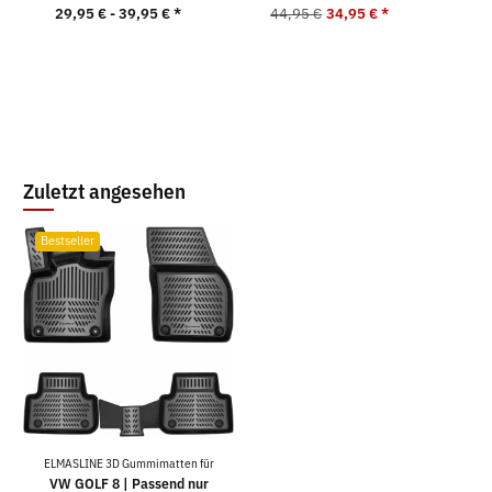
29,95 € -
39,95 €
*
44,95 €
34,95 €
*
9
Zuletzt angesehen
Bestseller
ELMASLINE 3D Gummimatten für
VW GOLF 8 | Passend nur