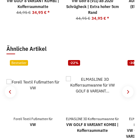
VW GOLF 8 VARIANT KOMBI |
VW Golf 8 (VII) ab 2020
AUDI
Kofferraummatte
Schrägheck | Extra hoher 5cm
(Ele
44,95 €
34,95 €
*
Rand
44,95 €
34,95 €
*
Ähnliche Artikel
Bestseller
-22%
-30%
Forell Textil Fußmatten für
ELMASLINE 3D Kofferraumwanne für
ELMAS
VW
VW GOLF 8 VARIANT KOMBI |
Ko
Kofferraummatte
VW GO
VARIAN