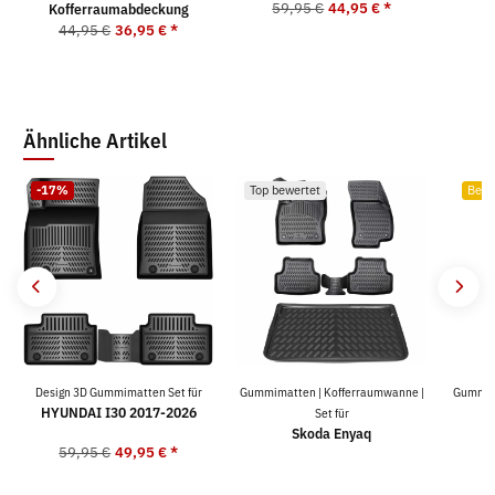
59,95 €
44,95 €
*
Kofferraumabdeckung
5
44,95 €
36,95 €
*
Ähnliche Artikel
-17%
Top bewertet
Bests
Design 3D Gummimatten Set für
Gummimatten | Kofferraumwanne |
Gummima
HYUNDAI I30 2017-2026
Set für
Skoda Enyaq
59,95 €
49,95 €
*