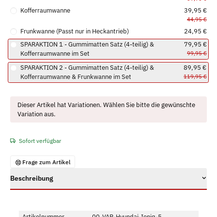
Kofferraumwanne
39,95 €
44,95 €
Frunkwanne (Passt nur in Heckantrieb)
24,95 €
SPARAKTION 1 - Gummimatten Satz (4-teilig) &
79,95 €
Kofferraumwanne im Set
99,95 €
SPARAKTION 2 - Gummimatten Satz (4-teilig) &
89,95 €
Kofferraumwanne & Frunkwanne im Set
119,95 €
x
Dieser Artikel hat Variationen. Wählen Sie bitte die gewünschte
Variation aus.
Sofort verfügbar
Frage zum Artikel
Beschreibung
Artikelnummer
00-VAR-Hyundai-Ioniq-5