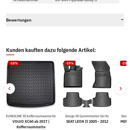
Bewertungen
Kunden kauften dazu folgende Artikel:
-18%
-25%
-25%
ELMASLINE 3D Kofferraumwanne für
Design 3D Gummimatten Set für
Desig
VOLVO XC60 ab 2017 |
SEAT LEON II 2005 - 2012
MERC
Kofferraummatte