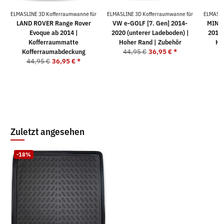
ELMASLINE 3D Kofferraumwanne für
ELMASLINE 3D Kofferraumwanne für
ELMASLI
LAND ROVER Range Rover
VW e-GOLF [7. Gen] 2014-
MINI
Evoque ab 2014 |
2020 (unterer Ladeboden) |
2015 
Kofferraummatte
Hoher Rand | Zubehör
Ho
Kofferraumabdeckung
44,95 €
36,95 €
*
4
44,95 €
36,95 €
*
Zuletzt angesehen
-18%