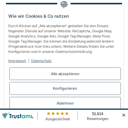
Wie wir Cookies & Co nutzen
Durch Klicken auf „Alle akzeptieren“ gestatten Sie den Einsatz
folgender Dienste auf unserer Website: ReCaptcha, Google Map,
Google Analytics, Google Ads, Google Tag Manager, Meta Pixel,
Google Tag Manager. Sie können die Einstellung jederzeit ändern
(Fingerabdruck-Icon links unten). Weitere Details finden Sie unter
Über uns
Konfigurieren
und in unserer
Datenschutzerklärung
.
Informationen
Impressum
|
Datenschutz
Gesetzliches
Alle akzeptieren
Bequem bezahlen
Konfigurieren
Vertrag widerrufen
Ablehnen
✕
© Automattenland
* Alle Preise inkl. gesetzlicher USt., inkl.
Versand