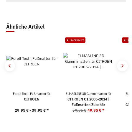
Ähnliche Artikel
Ausverkauft
Ausve
Forell Textil Fußmatten für
ELMASLINE 3D Gummimatten für
ELM
CITROEN
CITROEN C1 2005-2014 |
K
Fußmatten Zubehör
CIT
29,95 € -
39,95 €
*
59,95 €
49,95 €
*
9