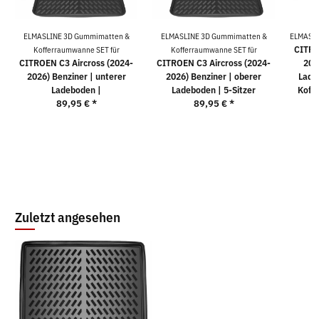
ELMASLINE 3D Gummimatten &
ELMASLINE 3D Gummimatten &
ELMASLI
CITRO
Kofferraumwanne SET für
Kofferraumwanne SET für
CITROEN C3 Aircross (2024-
CITROEN C3 Aircross (2024-
202
2026) Benziner | unterer
2026) Benziner | oberer
Lade
Ladeboden |
Ladeboden | 5-Sitzer
Koff
89,95 €
*
89,95 €
*
Zuletzt angesehen