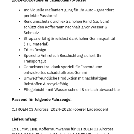
(2024-2026) (oberer Ladeboden) 5-Sitzer
Individuelle Maßanfertigung für Ihr Auto - garantiert
perfekte Passform!
Rundumschutz durch extra hohen Rand (ca. 5cm)
schützt den Kofferraum nachhaltig vor Wasser &
Schmutz
Strapazierfähig & reißfest dank hoher Gummiqualität
(TPE Material)
Edles Design
Spezielle Antirutsch Beschichtung sichert Ihr
Transportgut
Geruchsneutral dank speziell für Innenräume
entwickeltes schadstoffreies Gummi
Umweltfreundliche Produktion mit nachhaltigen
Rohstoffen & recyclefähig
Pflegeleicht - mit Wasser schnell & einfach abwaschbar
Passend für folgende Fahrzeuge:
CITROEN C3 Aircross (2024-2026) (oberer Ladeboden)
Lieferumfang:
1x ELMASLINE Kofferraumwanne für CITROEN C3 Aircross