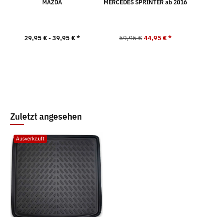
MAZDA
MERCEDES SPRINTER ab 2016
29,95 € -
39,95 €
*
59,95 €
44,95 €
*
2
Zuletzt angesehen
Ausverkauft