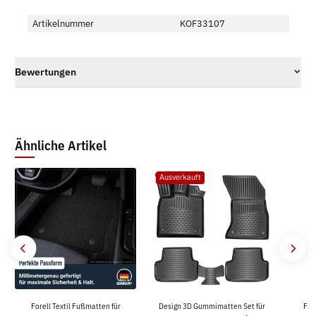
Artikelnummer
KOF33107
Bewertungen
Ähnliche Artikel
Ausverkauft
Forell Textil Fußmatten für
Design 3D Gummimatten Set für
For