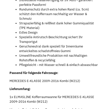
Individuelle Maßanfertigung für Ihr Auto - garantiert
perfekte Passform!
Rundumschutz durch extra hohen Rand (ca. 5cm)
schützt den Kofferraum nachhaltig vor Wasser &
Schmutz
Strapazierfähig & reißfest dank hoher Gummiqualität
(TPE Material)
Edles Design
Spezielle Antirutsch Beschichtung sichert Ihr
Transportgut
Geruchsneutral dank speziell für Innenräume
entwickeltes schadstoffreies Gummi
Umweltfreundliche Produktion mit nachhaltigen
Rohstoffen & recyclefähig
Pflegeleicht - mit Wasser schnell & einfach abwaschbar
Passend für folgende Fahrzeuge:
MERCEDES E-KLASSE 2009-2016 Kombi (W212)
Lieferumfang:
1x ELMASLINE Kofferraumwanne für MERCEDES E-KLASSE
2009-2016 Kombi (W212)