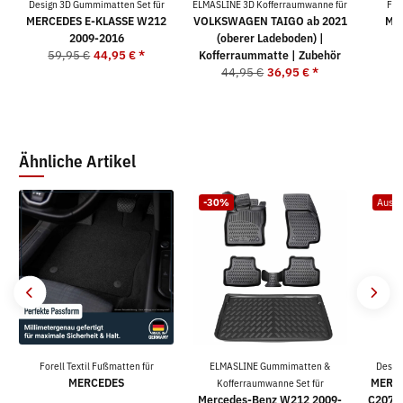
Design 3D Gummimatten Set für
ELMASLINE 3D Kofferraumwanne für
For
MERCEDES E-KLASSE W212
VOLKSWAGEN TAIGO ab 2021
MER
2009-2016
(oberer Ladeboden) |
4
59,95 €
44,95 €
*
Kofferraummatte | Zubehör
44,95 €
36,95 €
*
Ähnliche Artikel
-30%
Ausve
Forell Textil Fußmatten für
ELMASLINE Gummimatten &
Desig
MERCEDES
MERCE
Kofferraumwanne Set für
Mercedes-Benz W212 2009-
C207/W