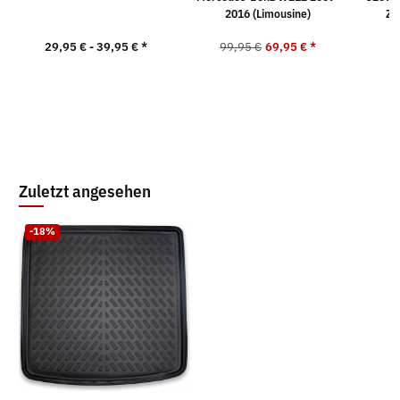
2016 (Limousine)
Zu
29,95 € -
39,95 €
*
99,95 €
69,95 €
*
5
Zuletzt angesehen
-18%