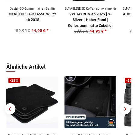
Design 3D Gummimatten Set für
ELMASLINE 3D Kofferraumwanne für
ELMASLI
MERCEDES A-KLASSE W177
VW TAYRON ab 2025 | 7-
AUDI A
ab 2018
Sitzer | Hoher Rand |
Kofferraummatte Zubehör
59,95 €
44,95 €
*
69,95 €
44,95 €
*
Ko
4
Ähnliche Artikel
-18%
-25%