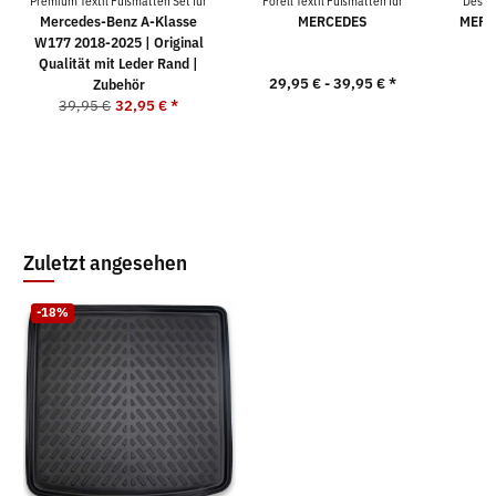
Premium Textil Fußmatten Set für
Forell Textil Fußmatten für
Desig
Mercedes-Benz A-Klasse
MERCEDES
MERC
W177 2018-2025 | Original
Qualität mit Leder Rand |
29,95 € -
39,95 €
*
5
Zubehör
39,95 €
32,95 €
*
Zuletzt angesehen
-18%