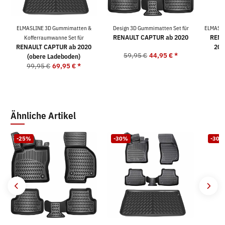
ELMASLINE 3D Gummimatten &
Design 3D Gummimatten Set für
ELMASLI
RENAULT CAPTUR ab 2020
RENA
Kofferraumwanne Set für
RENAULT CAPTUR ab 2020
202
59,95 €
44,95 €
*
(obere Ladeboden)
4
99,95 €
69,95 €
*
Ähnliche Artikel
-25%
-30%
-30%