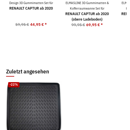
Design 3D Gummimatten Set für
ELMASLINE 3D Gummimatten &
ELMAS
RENAULT CAPTUR ab 2020
Kofferraumwanne Set für
Ko
RENAULT CAPTUR ab 2020
RENA
(obere Ladeboden)
(
59,95 €
44,95 €
*
99,95 €
69,95 €
*
9
Zuletzt angesehen
-22%