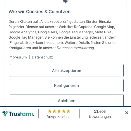
Wie wir Cookies & Co nutzen
Durch Klicken auf „Alle akzeptieren“ gestatten Sie den Einsatz
folgender Dienste auf unserer Website: ReCaptcha, Google Map,
Google Analytics, Google Ads, Google Tag Manager, Meta Pixel,
Google Tag Manager. Sie können die Einstellung jederzeit ändern
(Fingerabdruck-Icon links unten). Weitere Details finden Sie unter
Über uns
Konfigurieren
und in unserer
Datenschutzerklärung
.
Informationen
Impressum
|
Datenschutz
Gesetzliches
Alle akzeptieren
Bequem bezahlen
Konfigurieren
Vertrag widerrufen
Ablehnen
✕
© Automattenland
* Alle Preise inkl. gesetzlicher USt., inkl.
Versand