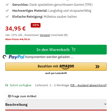
Geruchlos:
Dank speziellem geruchlosem Gummi (TPE)
Hochwertiges Material:
Langlebig und strapazierfähig
Einfache Reinigung:
Mühelos sauber halten
-22%
34,95 €
inkl. 19% USt., Kostenloser
Versand
(innerhalb DE)
Alter Preis: 44,95 €
ding...
In den Warenkorb
Komponenten werden geladen ...
Sofort verfügbar
Lieferzeit:
1 - 2 Werktage
(DE - Ausland abweichend)
Frage zum Artikel
Beschreibung