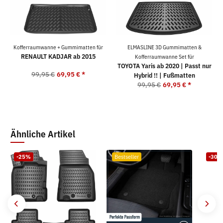
Kofferraumwanne + Gummimatten für
ELMASLINE 3D Gummimatten &
RENAULT KADJAR ab 2015
Kofferraumwanne Set für
TOYOTA Yaris ab 2020 | Passt nur
99,95 €
69,95 €
*
Hybrid !! | Fußmatten
99,95 €
69,95 €
*
Ähnliche Artikel
-25%
Bestseller
-30%