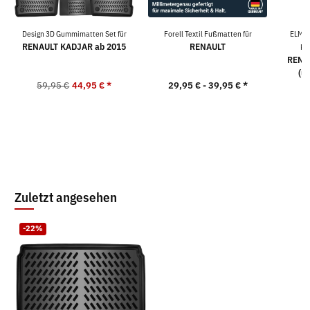
Design 3D Gummimatten Set für
Forell Textil Fußmatten für
ELMAS
RENAULT KADJAR ab 2015
RENAULT
Ko
RENAU
(u
59,95 €
44,95 €
*
29,95 € -
39,95 €
*
9
Zuletzt angesehen
-22%