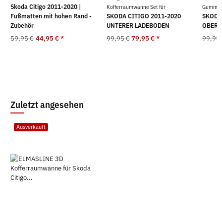
Skoda Citigo 2011-2020 |
Kofferraumwanne Set für
Gummima
Fußmatten mit hohen Rand -
SKODA CITIGO 2011-2020
SKODA
Zubehör
UNTERER LADEBODEN
OBERE
59,95 €
44,95 €
*
99,95 €
79,95 €
*
99,95
Zuletzt angesehen
Ausverkauft