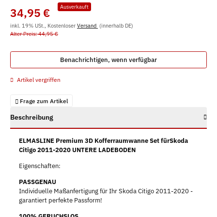
Ausverkauft
34,95 €
inkl. 19% USt., Kostenloser
Versand
(innerhalb DE)
Alter Preis: 44,95 €
Benachrichtigen, wenn verfügbar
Artikel vergriffen
Frage zum Artikel
Beschreibung
ELMASLINE Premium 3D Kofferraumwanne Set fürSkoda
Citigo 2011-2020 UNTERE LADEBODEN
Eigenschaften:
PASSGENAU
Individuelle Maßanfertigung für Ihr Skoda Citigo 2011-2020 -
garantiert perfekte Passform!
100% GERUCHSLOS