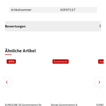
Artikelnummer
KOF07117
Bewertungen
Ähnliche Artikel
-25%
Ausverkauft
Ausve
ELMASLINE 3D Gummimatten für
Design Gummimatten &
ELMASLI