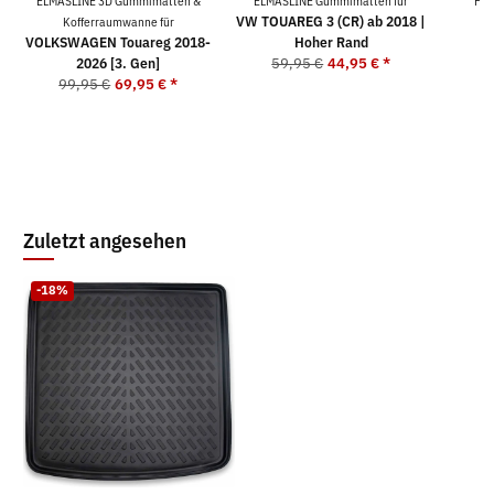
ELMASLINE 3D Gummimatten &
ELMASLINE Gummimatten für
For
VW TOUAREG 3 (CR) ab 2018 |
Kofferraumwanne für
VOLKSWAGEN Touareg 2018-
Hoher Rand
2
2026 [3. Gen]
59,95 €
44,95 €
*
99,95 €
69,95 €
*
Zuletzt angesehen
-18%