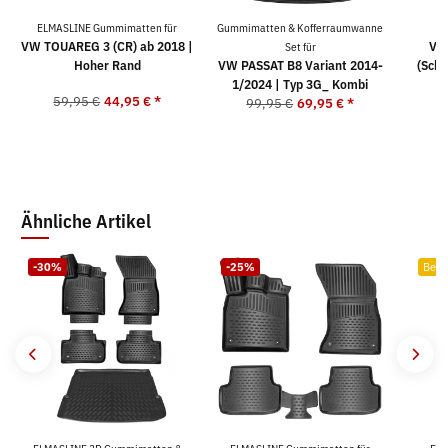
ELMASLINE Gummimatten für
Gummimatten & Kofferraumwanne
K
VW TOUAREG 3 (CR) ab 2018 |
VW
Set für
Hoher Rand
VW PASSAT B8 Variant 2014-
(Schr
1/2024 | Typ 3G_ Kombi
59,95 €
44,95 €
*
99,95 €
69,95 €
*
4
Ähnliche Artikel
-30%
-25%
Bests