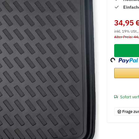
Einfach
34,95 
inkl. 19% USt.
Alter Preis: 44
Loading...
Sofort ver
Frage zu