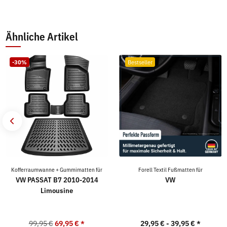
Ähnliche Artikel
-30%
Bestseller
Kofferraumwanne + Gummimatten für
Forell Textil Fußmatten für
VW PASSAT B7 2010-2014
VW
Limousine
99,95 €
69,95 €
*
29,95 € -
39,95 €
*