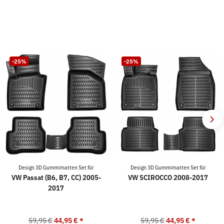
-25%
-25%
Design 3D Gummimatten Set für
Design 3D Gummimatten Set für
VW Passat (B6, B7, CC) 2005-
VW SCIROCCO 2008-2017
2017
59,95 €
44,95 €
*
59,95 €
44,95 €
*