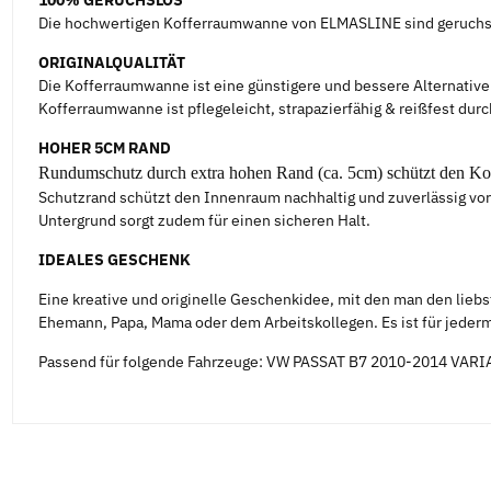
100% GERUCHSLOS
Die hochwertigen Kofferraumwanne von ELMASLINE sind geruchs
ORIGINALQUALITÄT
Die Kofferraumwanne ist eine günstigere und bessere Alternativ
Kofferraumwanne ist pflegeleicht, strapazierfähig & reißfest dur
HOHER 5CM RAND
Rundumschutz durch extra hohen Rand (ca. 5cm) schützt den K
Schutzrand schützt den Innenraum nachhaltig und zuverlässig vor
Untergrund sorgt zudem für einen sicheren Halt.
IDEALES GESCHENK
Eine kreative und originelle Geschenkidee, mit den man den lieb
Ehemann, Papa, Mama oder dem Arbeitskollegen. Es ist für jederma
Passend für folgende Fahrzeuge: VW PASSAT B7 2010-2014 VAR