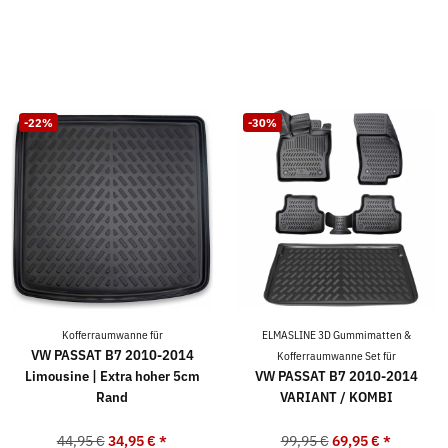
-22%
-30%
Kofferraumwanne für
ELMASLINE 3D Gummimatten &
VW PASSAT B7 2010-2014
Kofferraumwanne Set für
Limousine | Extra hoher 5cm
VW PASSAT B7 2010-2014
Rand
VARIANT / KOMBI
44,95 €
34,95 €
*
99,95 €
69,95 €
*