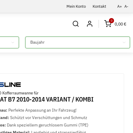
Mein Konto
Kontakt
A+
A-
0
0,00 €
Bitte auswählen
 Kofferraumwanne für
AT B7 2010-2014 VARIANT / KOMBI
nau:
Perfekte Anpassung an Ihr Fahrzeug!
Rand:
Schützt vor Verschüttungen und Schmutz
los:
Dank speziellem geruchlosem Gummi (TPE)
tiges Material:
Langlebig und strapazierfähig