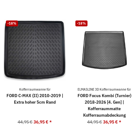
-18%
-18%
Kofferraumwanne für
ELMASLINE 3D Kofferraumwanne für
FORD C-MAX (II) 2010-2019 |
FORD Focus Kombi (Turnier)
Extra hoher 5cm Rand
2018-2026 [4. Gen] |
Kofferraummatte
Kofferraumabdeckung
44,95 €
36,95 €
*
44,95 €
36,95 €
*