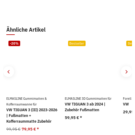
Ähnliche Artikel
-20%
Bestseller
Best
ELMASLINE Gummimatten &
ELMASLINE 3D Gummimatten für
Forell T
VW TIGUAN 3 ab 2024 |
VW
Kofferraumwanne für
VW TIGUAN 3 (III) 2023-2026
Zubehör Fußmatten
29,95 
| Fußmatten +
59,95 €
*
Kofferraummatte Zubehör
99,95 €
79,95 €
*