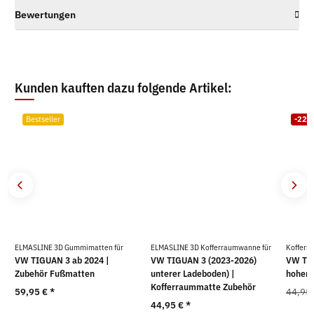
Bewertungen
Kunden kauften dazu folgende Artikel:
Bestseller
-22
ELMASLINE 3D Gummimatten für
ELMASLINE 3D Kofferraumwanne für
Kofferr
VW TIGUAN 3 ab 2024 |
VW TIGUAN 3 (2023-2026)
VW Tig
Zubehör Fußmatten
unterer Ladeboden) |
hoher 
Kofferraummatte Zubehör
59,95 €
*
44,95
44,95 €
*