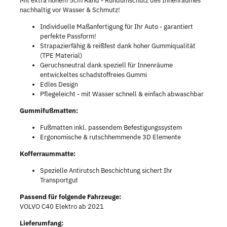
Mit extra hohem 5cm Rand - Rundumschutz des Innenraumes
nachhaltig vor Wasser & Schmutz!
Individuelle Maßanfertigung für Ihr Auto - garantiert
perfekte Passform!
Strapazierfähig & reißfest dank hoher Gummiqualität
(TPE Material)
Geruchsneutral dank speziell für Innenräume
entwickeltes schadstoffreies Gummi
Edles Design
Pflegeleicht - mit Wasser schnell & einfach abwaschbar
Gummifußmatten:
Fußmatten inkl. passendem Befestigungssystem
Ergonomische & rutschhemmende 3D Elemente
Kofferraummatte:
Spezielle Antirutsch Beschichtung sichert Ihr
Transportgut
Passend für folgende Fahrzeuge:
VOLVO C40 Elektro ab 2021
Lieferumfang: