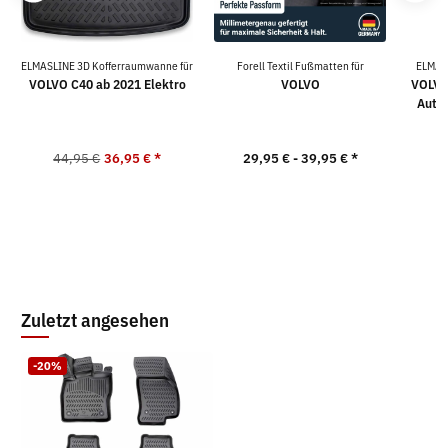
ELMASLINE 3D Kofferraumwanne für
Forell Textil Fußmatten für
ELMAS
VOLVO C40 ab 2021 Elektro
VOLVO
VOLVO 
Auto
44,95 €
36,95 €
*
29,95 € -
39,95 €
*
5
Zuletzt angesehen
-20%