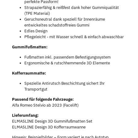
perfekte Passform!
Strapazierfähig & reißfest dank hoher Gummiqualität
(TPE Material)
Geruchsneutral dank speziell für Innenräume
entwickeltes schadstoffreies Gummi
Edles Design
Pflegeleicht - mit Wasser schnell & einfach abwaschbar
Gummifußmatten:
Fußmatten inkl. passendem Befestigungssystem
Ergonomische & rutschhemmende 3D Elemente
Kofferraummatte:
Spezielle Antirutsch Beschichtung sichert Ihr
Transportgut
Passend für folgende Fahrzeuge:
Alfa Romeo Stelvio ab 2023 (Facelift)
Lieferumfang:
ELMASLINE Design 3D Gummifußmatten Set
ELMASLINE Design 3D Kofferraumwanne
Hinweis: Beispielbilder – Form variiert je nach Autotyp