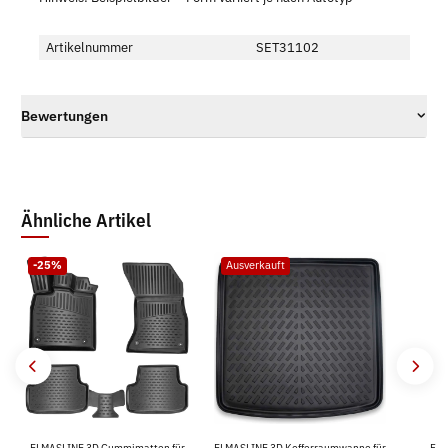
Artikelnummer
SET31102
Bewertungen
Ähnliche Artikel
-25%
Ausverkauft
ELMASLINE 3D Gummimatten für
ELMASLINE 3D Kofferraumwanne für
For