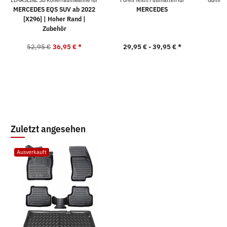
MERCEDES EQS SUV ab 2022
MERCEDES
[X296] | Hoher Rand |
M
Zubehör
52,95 €
36,95 €
*
29,95 € -
39,95 €
*
Zuletzt angesehen
Ausverkauft