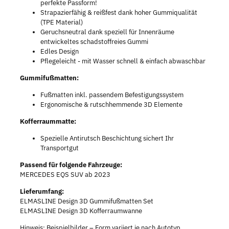
perfekte Passform!
Strapazierfähig & reißfest dank hoher Gummiqualität
(TPE Material)
Geruchsneutral dank speziell für Innenräume
entwickeltes schadstoffreies Gummi
Edles Design
Pflegeleicht - mit Wasser schnell & einfach abwaschbar
Gummifußmatten:
Fußmatten inkl. passendem Befestigungssystem
Ergonomische & rutschhemmende 3D Elemente
Kofferraummatte:
Spezielle Antirutsch Beschichtung sichert Ihr
Transportgut
Passend für folgende Fahrzeuge:
MERCEDES EQS SUV ab 2023
Lieferumfang:
ELMASLINE Design 3D Gummifußmatten Set
ELMASLINE Design 3D Kofferraumwanne
Hinweis: Beispielbilder – Form variiert je nach Autotyp