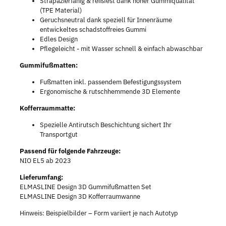
Strapazierfähig & reißfest dank hoher Gummiqualität
(TPE Material)
Geruchsneutral dank speziell für Innenräume
entwickeltes schadstoffreies Gummi
Edles Design
Pflegeleicht - mit Wasser schnell & einfach abwaschbar
Gummifußmatten:
Fußmatten inkl. passendem Befestigungssystem
Ergonomische & rutschhemmende 3D Elemente
Kofferraummatte:
Spezielle Antirutsch Beschichtung sichert Ihr
Transportgut
Passend für folgende Fahrzeuge:
NIO EL5 ab 2023
Lieferumfang:
ELMASLINE Design 3D Gummifußmatten Set
ELMASLINE Design 3D Kofferraumwanne
Hinweis: Beispielbilder – Form variiert je nach Autotyp