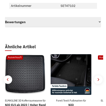
Artikelnummer
SET47102
Bewertungen
Ähnliche Artikel
Ausverkauft
Ausve
ELMASLINE 3D Kofferraumwanne für
Forell Textil Fußmatten für
ELM
NIO EL5 ab 2023 | Hoher Rand
NIO
K