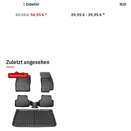
| Zubehör
NIO EL
59,95 €
54,95 €
*
29,95 € -
39,95 €
*
9
Zuletzt angesehen
Ausverkauft