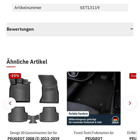
Artikelnummer
SET13119
Bewertungen
Ähnliche Artikel
-25%
Ausve
Design 3D Gummimatten Set für
Forell Textil Fußmatten für
ELMASLI
PEUGEOT 2008 (I) 2013-2019
PEUGEOT
PEUGE