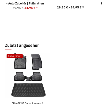
- Auto Zubehör | Fußmatten
Ho
29,95 € -
39,95 €
*
59,95 €
44,95 €
*
4
Zuletzt angesehen
Ausverkauft
ELMASLINE Gummimatten &